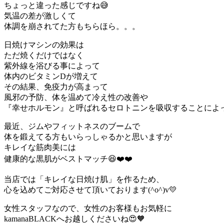
ちょっと違った感じですね😅
気温の差が激しくて
体調を崩されてた方もちらほら。。。
日焼けマシンの効果は
ただ焼くだけではなく
紫外線を浴びる事によって
体内のビタミンDが増えて
その結果、免疫力が高まって
風邪の予防、体を温めて冷え性の改善や
『幸せホルモン』と呼ばれるセロトニンを吸収することによっ
最近、ジムやフィットネスのブームで
体を鍛えてる方もいらっしゃるかと思いますが
キレイな筋肉美には
健康的な黒肌がベストマッチ😆❤️❤️
当店では「キレイな日焼け肌」を作るため、
心を込めてご対応させて頂いております(^o^)v💛
女性スタッフなので、女性のお客様もお気軽に
kamanaBLACKへお越しくださいね😍🧡