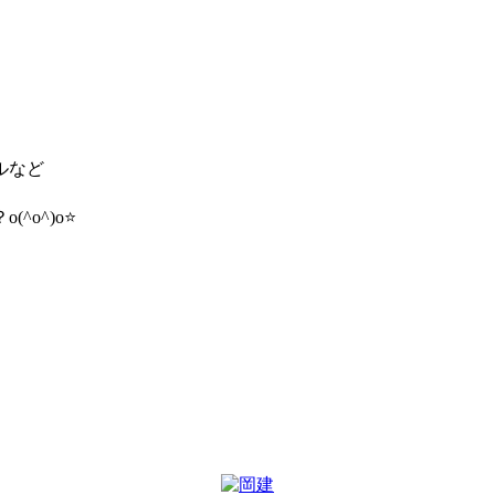
ルなど
o^)o⭐️