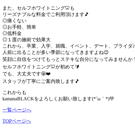
また、セルフホワイトニング🦷も
リーズナブルな料金でご利用頂けます🎵
◎痛くない
◎お手軽、簡単
◎低料金
◎１度の施術で効果大
これから、卒業、入学、就職、イベント、デート、ブライダ
人前に出ることが多い季節になってきますよね😉
笑顔に自信をつけてもっとステキな自分になってみませんか？o(^
セルフホワイトニング🦷が初めて🔰
でも、大丈夫です🤩❤️
スタッフが丁寧にご案内致します🎵
これからも
kamanaBLACKをよろしくお願い致します(*´ω｀*)💚
一覧ページへ
TOPページへ