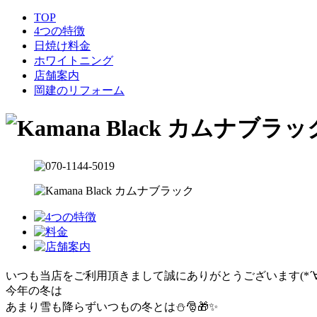
TOP
4つの特徴
日焼け料金
ホワイトニング
店舗案内
岡建のリフォーム
いつも当店をご利用頂きまして誠にありがとうございます(*´∀`)
今年の冬は
あまり雪も降らずいつもの冬とは⛄️🎅🎁✨